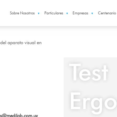
Sobre Nosotros
Particulares
Empresas
Centenario
▼
▼
▼
del aparato visual en
Test
Ergo
as@medilab.com.uy