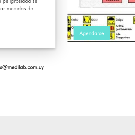
e peligrosidad se
tar medidas de
Agendarse
as@medilab.com.uy