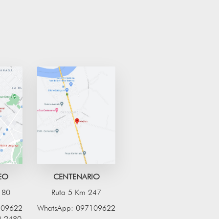
EO
CENTENARIO
2180
Ruta 5 Km 247
109622
WhatsApp: 097109622
) 2480